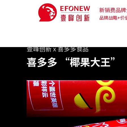
新销费品牌
品牌战略+价
壹峰创新 x 喜多多食品
喜多多 “椰果大王”