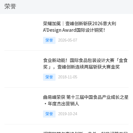
荣誉
荣耀加冕｜壹峰创新斩获2026意大利
A'Design Award国际设计铜奖！
荣誉
2026-05-07
食业新动能！国际食品包装设计大赛「金食
奖 」，壹峰创新连续两届斩获大赛金奖
荣誉
2018-11-05
曲易峰荣获 第十三届中国食品产业成长之星
•年度杰出营销人
荣誉
2019-10-24