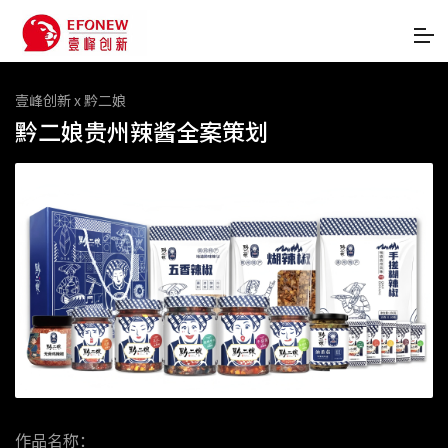
壹峰创新 x 黔二娘
黔二娘贵州辣酱全案策划
作品名称：