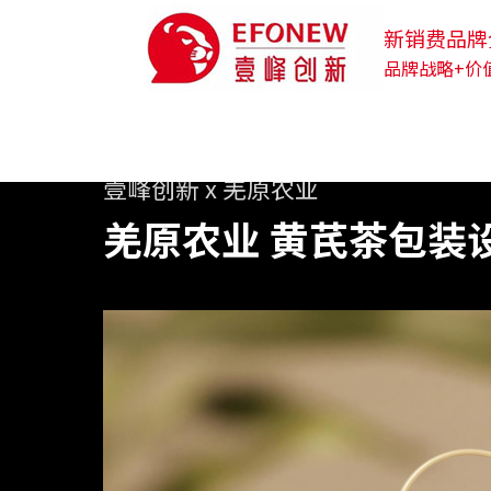
新销费品牌
品牌战略+价
壹峰创新 x 羌原农业
羌原农业 黄芪茶包装