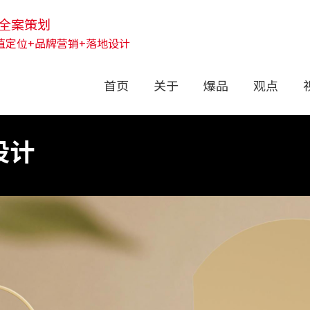
全案策划
值定位+品牌营销+落地设计
首页
关于
爆品
观点
设计