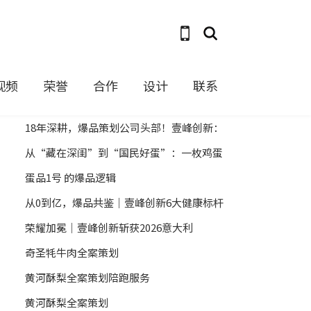
视频
荣誉
合作
设计
联系
热门文章
更多
18年深耕，爆品策划公司头部！壹峰创新：
从传统巨头到互联网新贵的幕后增长引擎
从“藏在深闺”到“国民好蛋”：一枚鸡蛋
的爆品语言重构之路
蛋品1号 的爆品逻辑
从0到亿，爆品共鉴｜壹峰创新6大健康标杆
案例，见证全案实力
荣耀加冕｜壹峰创新斩获2026意大利
A'Design Award国际设计铜奖！
奇圣牦牛肉全案策划
黄河酥梨全案策划陪跑服务
黄河酥梨全案策划