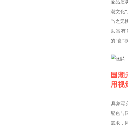
爱品质
潮文化
当之无
以富有
的“食
国潮
用视
具象写
配色与
需求，