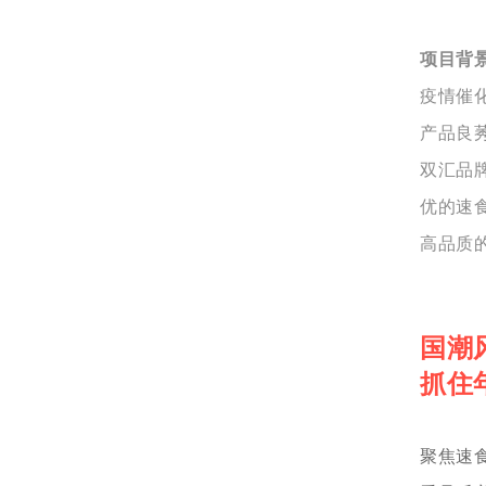
项目背
疫情催
产品良
双汇品
优的速
高品质
国潮
抓住
聚焦速