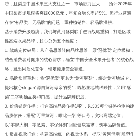
涝，且梨是中国水果三大支柱之一，市场潜力巨大——预计2025年
中国梨市场规模将突破600亿元，年复合增长率超5%。但行业普遍
存在“有品类、无品牌”的问题，重种植销售、轻品牌深耕。
基于消费升级趋势，我们与黄河酥梨联手进行战略重构，打造区域
性高端水果品牌，核心分为五个维度：
1. 战略定位破局：从产品思维转向品牌思维，原“冠优梨”定位模糊，
结合消费者对健康的核心需求，确立“中国安全水果开创者”的核心战
略，跳出同质化竞争，锚定健康安全赛道。
2. 品牌焕新重构：将“冠优梨”更名为“黄河酥梨”，绑定黄河地域IP，
提出核心slogan“源自黄河母亲的爱”，既彰显地域稀缺性，又用“酥
梨”二字明确品类和口感，提升品牌辨识度。
3. 价值锚定传播：打造高端品质传播矩阵，以303项全链路检测构建
品质信任，搭配“万里黄河，唯此一梨”等口号，突出高端定位；
以“零膨大剂、零激素、零保鲜剂”回应健康需求，筑牢品牌价值。
4. 爆品视觉打造：构建高端统一的视觉体系，提取“黄河母亲”雕塑作